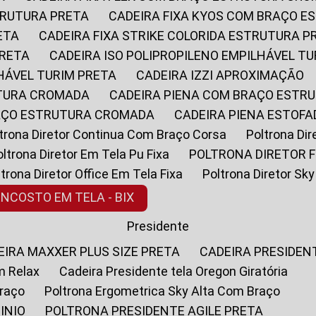
STRUTURA PRETA
CADEIRA FIXA KYOS COM BRAÇO 
ETA
CADEIRA FIXA STRIKE COLORIDA ESTRUTURA P
PRETA
CADEIRA ISO POLIPROPILENO EMPILHÁVEL T
LHÁVEL TURIM PRETA
CADEIRA IZZI APROXIMAÇÃO
UTURA CROMADA
CADEIRA PIENA COM BRAÇO ESTR
RAÇO ESTRUTURA CROMADA
CADEIRA PIENA ESTO
oltrona Diretor Continua Com Braço Corsa
Poltrona D
Poltrona Diretor Em Tela Pu Fixa
POLTRONA DIRETOR F
oltrona Diretor Office Em Tela Fixa
Poltrona Diretor S
ENCOSTO EM TELA - BIX
Presidente
DEIRA MAXXER PLUS SIZE PRETA
CADEIRA PRESIDEN
m Relax
Cadeira Presidente tela Oregon Giratória
Braço
Poltrona Ergometrica Sky Alta Com Braço
INIO
POLTRONA PRESIDENTE AGILE PRETA