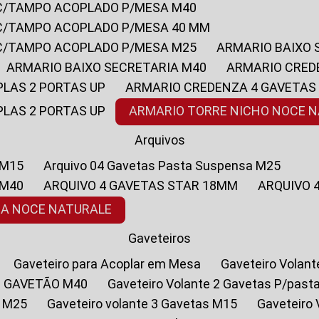
 C/TAMPO ACOPLADO P/MESA M40
 C/TAMPO ACOPLADO P/MESA 40 MM
 C/TAMPO ACOPLADO P/MESA M25
ARMARIO BAIXO
ARMARIO BAIXO SECRETARIA M40
ARMARIO CRED
PLAS 2 PORTAS UP
ARMARIO CREDENZA 4 GAVETAS
PLAS 2 PORTAS UP
ARMARIO TORRE NICHO NOCE 
Arquivos
 M15
Arquivo 04 Gavetas Pasta Suspensa M25
 M40
ARQUIVO 4 GAVETAS STAR 18MM
ARQUIVO
SA NOCE NATURALE
Gaveteiros
Gaveteiro para Acoplar em Mesa
Gaveteiro Volan
1 GAVETÃO M40
Gaveteiro Volante 2 Gavetas P/past
a M25
Gaveteiro volante 3 Gavetas M15
Gaveteir