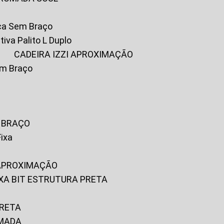
ica Sem Braço
tiva Palito L Duplo
A
CADEIRA IZZI APROXIMAÇÃO
om Braço
M BRAÇO
Fixa
 APROXIMAÇÃO
FIXA BIT ESTRUTURA PRETA
PRETA
OMADA