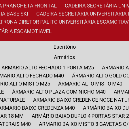
RIA PRANCHETA FRONTAL
CADEIRA SECRETÁRIA UNI
IA BASE SKI
CADEIRA SECRETÁRIA UNIVERSITÁRI
OLTRONA DIRETOR PALITO UNIVERSITÁRIA ESCAMOTIAV
ITÁRIA ESCAMOTIAVEL
Escritório
Armários
ARMARIO ALTO FECHADO 1 PORTA M25
ARMARIO 
RMARIO ALTO FECHADO M40
ÁRMARIO ALTO GOLD C
ARIO ALTO MISTO M25
ÁRMARIO ALTO MISTO M40
LE
ÁRMARIO ALTO PLAZA COM NICHO M40
ARMA
 NATURALE
ARMARIO BAIXO CREDENCE NOCE NATU
ARMARIO BAIXO CREDENZA M40
ARMÁRIO BAIXO D
TAR 18 MM
ARMÁRIO BAIXO DUPLO 4 PORTAS STAR
LATERAIS M40
ARMARIO BAIXO MISTO 3 GAVETAS 