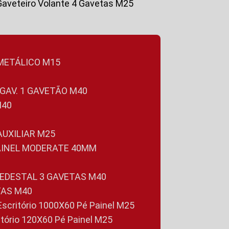
Gaveteiro Volante 4 Gavetas M25
 METÁLICO M15
 GAV. 1 GAVETÃO M40
M40
 AUXILIAR M25
PAINEL MODERATE 40MM
PEDESTAL 3 GAVETAS M40
TAS M40
 Escritório 1000X60 Pé Painel M25
ritório 120X60 Pé Painel M25