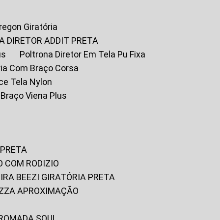
Oregon Giratória
A DIRETOR ADDIT PRETA
us
Poltrona Diretor Em Tela Pu Fixa
tória Com Braço Corsa
fice Tela Nylon
m Braço Viena Plus
 PRETA
O COM RODIZIO
EIRA BEEZI GIRATÓRIA PRETA
RIZZA APROXIMAÇÃO
CROMADA SOUL