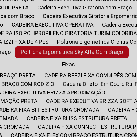
SOUL PRETA
Cadeira Executiva Giratoria com Braço
rica com Braço
Cadeira Executiva Giratoria Ergometr
ço
CADEIRA EXECUTIVA OPERATIVA
Cadeira Execu
DEIRA ISO POLIPROPILENO GIRATORIA TURIM COLORID
A IZZI FIXA DE 4 PÉS
Poltrona Ergometrica Cronus C
Braço
Poltrona Ergometrica Sky Alta Com Braço
Fixas
 BRAÇO PRETA
CADEIRA BEEZI FIXA COM 4 PÉS CO
OM BRAÇO COM RODIZIO
Cadeira Diretor Em Couro P.u. 
CADEIRA EXECUTIVA BRIZZA APROXIMAÇÃO
XIMAÇÃO PRETA
CADEIRA EXECUTIVA BRIZZA SOFT
CADEIRA FIXA BIT ESTRUTURA CROMADA
CADEIRA 
CROMADA
CADEIRA FIXA BLISS ESTRUTURA PRETA
RA CROMADA
CADEIRA FIXA CONNECT ESTRUTURA 
A
CADEIRA FIXA FLEX COM BRAÇO ESTRUTURA CR