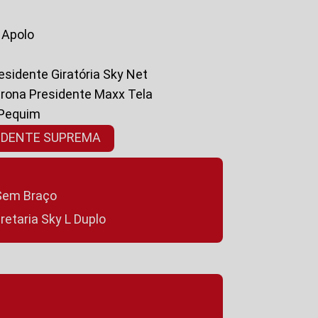
a Apolo
residente Giratória Sky Net
ltrona Presidente Maxx Tela
 Pequim
SIDENTE SUPREMA
a Sem Braço
cretaria Sky L Duplo