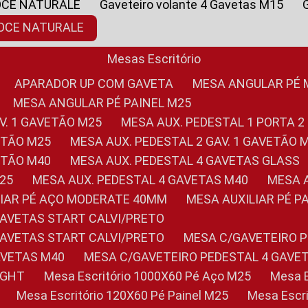
OCE NATURALE
Gaveteiro volante 4 Gavetas M15
NOCE NATURALE
Mesas Escritório
APARADOR UP COM GAVETA
MESA ANGULAR PÉ
MESA ANGULAR PÉ PAINEL M25
AV. 1 GAVETÃO M25
MESA AUX. PEDESTAL 1 PORTA 2
VETÃO M25
MESA AUX. PEDESTAL 2 GAV. 1 GAVETÃO 
VETÃO M40
MESA AUX. PEDESTAL 4 GAVETAS GLASS
M25
MESA AUX. PEDESTAL 4 GAVETAS M40
MESA
ILIAR PÉ AÇO MODERATE 40MM
MESA AUXILIAR PÉ 
GAVETAS START CALVI/PRETO
GAVETAS START CALVI/PRETO
MESA C/GAVETEIRO 
AVETAS M40
MESA C/GAVETEIRO PEDESTAL 4 GAVE
LIGHT
Mesa Escritório 1000X60 Pé Aço M25
Mesa
Mesa Escritório 120X60 Pé Painel M25
Mesa Esc