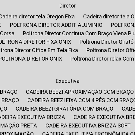
Diretor
Cadeira diretor tela Oregon Fixa
Cadeira diretor tela 
E
POLTRONA DIRETOR ADDIT ALUMINIO
POLTRON
 Corsa
Poltrona Diretor Continua Com Braço Viena Pl
POLTRONA DIRETOR FIXA ONIX
Poltrona Diretor Gira
oltrona Diretor Office Em Tela Fixa
Poltrona Diretor Of
POLTRONA DIRETOR ONIX
Poltrona Diretor relax Co
Executiva
 BRAÇO
CADEIRA BEEZI APROXIMAÇÃO COM BRAÇO
M BRAÇO
CADEIRA BEEZI FIXA COM 4 PÉS COM BRAÇ
AÇO
CADEIRA BEEZI GIRATÓRIA COM BRAÇO
CAD
CADEIRA EXECUTIVA BRIZZA
CADEIRA EXECUTIVA B
XIMAÇÃO PRETA
CADEIRA EXECUTIVA BRIZZA SOFT
 APROXIMAÇÃO
CADEIRA EXECUTIVA ERGONÔMICA 