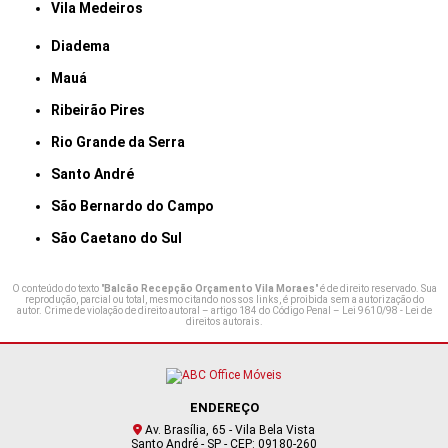
Vila Medeiros
Diadema
Mauá
Ribeirão Pires
Rio Grande da Serra
Santo André
São Bernardo do Campo
São Caetano do Sul
O conteúdo do texto "
Balcão Recepção Orçamento Vila Moraes
" é de direito reservado. Sua
reprodução, parcial ou total, mesmo citando nossos links, é proibida sem a autorização do
autor. Crime de violação de direito autoral – artigo 184 do Código Penal –
Lei 9610/98 - Lei de
direitos autorais
.
ENDEREÇO
Av. Brasília, 65 - Vila Bela Vista
Santo André - SP - CEP: 09180-260