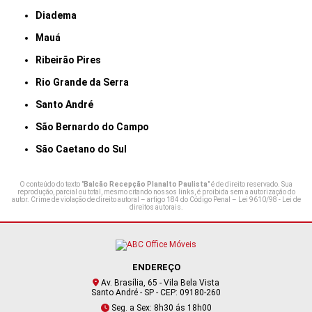
Diadema
Mauá
Ribeirão Pires
Rio Grande da Serra
Santo André
São Bernardo do Campo
São Caetano do Sul
O conteúdo do texto "
Balcão Recepção Planalto Paulista
" é de direito reservado. Sua
reprodução, parcial ou total, mesmo citando nossos links, é proibida sem a autorização do
autor. Crime de violação de direito autoral – artigo 184 do Código Penal –
Lei 9610/98 - Lei de
direitos autorais
.
ENDEREÇO
Av. Brasília, 65 - Vila Bela Vista
Santo André - SP - CEP: 09180-260
Seg. a Sex: 8h30 ás 18h00