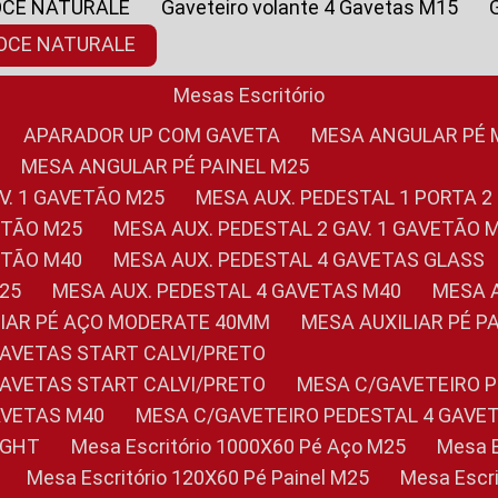
OCE NATURALE
Gaveteiro volante 4 Gavetas M15
NOCE NATURALE
Mesas Escritório
APARADOR UP COM GAVETA
MESA ANGULAR PÉ
MESA ANGULAR PÉ PAINEL M25
AV. 1 GAVETÃO M25
MESA AUX. PEDESTAL 1 PORTA 2
VETÃO M25
MESA AUX. PEDESTAL 2 GAV. 1 GAVETÃO 
VETÃO M40
MESA AUX. PEDESTAL 4 GAVETAS GLASS
M25
MESA AUX. PEDESTAL 4 GAVETAS M40
MESA
ILIAR PÉ AÇO MODERATE 40MM
MESA AUXILIAR PÉ 
GAVETAS START CALVI/PRETO
GAVETAS START CALVI/PRETO
MESA C/GAVETEIRO 
AVETAS M40
MESA C/GAVETEIRO PEDESTAL 4 GAVE
LIGHT
Mesa Escritório 1000X60 Pé Aço M25
Mesa
Mesa Escritório 120X60 Pé Painel M25
Mesa Esc