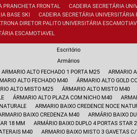
RIA PRANCHETA FRONTAL
CADEIRA SECRETÁRIA UNI
IA BASE SKI
CADEIRA SECRETÁRIA UNIVERSITÁRI
OLTRONA DIRETOR PALITO UNIVERSITÁRIA ESCAMOTIAV
ITÁRIA ESCAMOTIAVEL
Escritório
Armários
ARMARIO ALTO FECHADO 1 PORTA M25
ARMARIO 
RMARIO ALTO FECHADO M40
ÁRMARIO ALTO GOLD C
ARIO ALTO MISTO M25
ÁRMARIO ALTO MISTO M40
LE
ÁRMARIO ALTO PLAZA COM NICHO M40
ARMA
 NATURALE
ARMARIO BAIXO CREDENCE NOCE NATU
ARMARIO BAIXO CREDENZA M40
ARMÁRIO BAIXO D
TAR 18 MM
ARMÁRIO BAIXO DUPLO 4 PORTAS STAR
LATERAIS M40
ARMARIO BAIXO MISTO 3 GAVETAS 