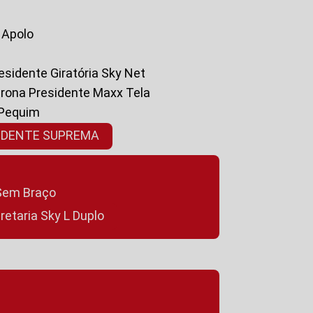
a Apolo
residente Giratória Sky Net
ltrona Presidente Maxx Tela
 Pequim
SIDENTE SUPREMA
a Sem Braço
cretaria Sky L Duplo