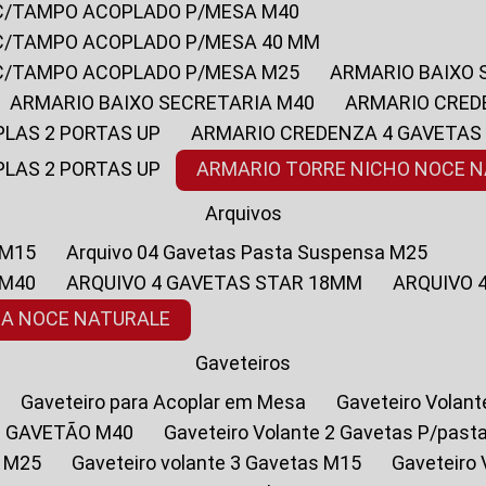
 C/TAMPO ACOPLADO P/MESA M40
 C/TAMPO ACOPLADO P/MESA 40 MM
 C/TAMPO ACOPLADO P/MESA M25
ARMARIO BAIXO
ARMARIO BAIXO SECRETARIA M40
ARMARIO CRED
PLAS 2 PORTAS UP
ARMARIO CREDENZA 4 GAVETAS
PLAS 2 PORTAS UP
ARMARIO TORRE NICHO NOCE 
Arquivos
 M15
Arquivo 04 Gavetas Pasta Suspensa M25
 M40
ARQUIVO 4 GAVETAS STAR 18MM
ARQUIVO
SA NOCE NATURALE
Gaveteiros
Gaveteiro para Acoplar em Mesa
Gaveteiro Volan
1 GAVETÃO M40
Gaveteiro Volante 2 Gavetas P/past
a M25
Gaveteiro volante 3 Gavetas M15
Gaveteir