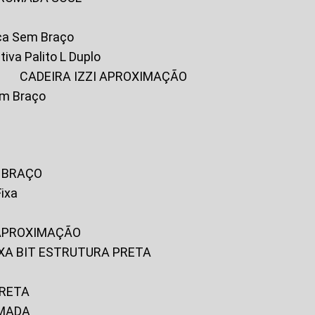
ica Sem Braço
tiva Palito L Duplo
A
CADEIRA IZZI APROXIMAÇÃO
om Braço
M BRAÇO
Fixa
 APROXIMAÇÃO
FIXA BIT ESTRUTURA PRETA
PRETA
OMADA