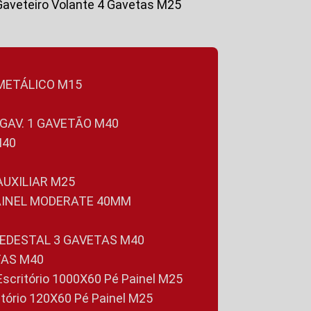
Gaveteiro Volante 4 Gavetas M25
 METÁLICO M15
 GAV. 1 GAVETÃO M40
M40
 AUXILIAR M25
PAINEL MODERATE 40MM
PEDESTAL 3 GAVETAS M40
TAS M40
 Escritório 1000X60 Pé Painel M25
ritório 120X60 Pé Painel M25