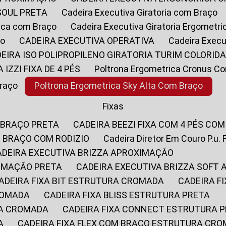
SOUL PRETA
Cadeira Executiva Giratoria com Braço
rica com Braço
Cadeira Executiva Giratoria Ergometr
ço
CADEIRA EXECUTIVA OPERATIVA
Cadeira Execu
DEIRA ISO POLIPROPILENO GIRATORIA TURIM COLORID
A IZZI FIXA DE 4 PÉS
Poltrona Ergometrica Cronus C
Braço
Poltrona Ergometrica Sky Alta Com Braço
Fixas
 BRAÇO PRETA
CADEIRA BEEZI FIXA COM 4 PÉS CO
OM BRAÇO COM RODIZIO
Cadeira Diretor Em Couro P.u. 
CADEIRA EXECUTIVA BRIZZA APROXIMAÇÃO
XIMAÇÃO PRETA
CADEIRA EXECUTIVA BRIZZA SOFT
CADEIRA FIXA BIT ESTRUTURA CROMADA
CADEIRA 
CROMADA
CADEIRA FIXA BLISS ESTRUTURA PRETA
RA CROMADA
CADEIRA FIXA CONNECT ESTRUTURA 
A
CADEIRA FIXA FLEX COM BRAÇO ESTRUTURA CR