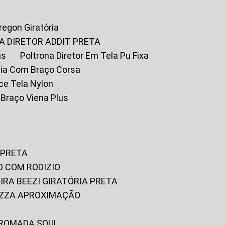
Oregon Giratória
A DIRETOR ADDIT PRETA
us
Poltrona Diretor Em Tela Pu Fixa
tória Com Braço Corsa
fice Tela Nylon
m Braço Viena Plus
 PRETA
O COM RODIZIO
EIRA BEEZI GIRATÓRIA PRETA
RIZZA APROXIMAÇÃO
CROMADA SOUL