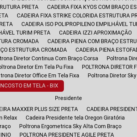
STRUTURA PRETA
CADEIRA FIXA KYOS COM BRAÇO 
ETA
CADEIRA FIXA STRIKE COLORIDA ESTRUTURA P
PRETA
CADEIRA ISO POLIPROPILENO EMPILHÁVEL T
LHÁVEL TURIM PRETA
CADEIRA IZZI APROXIMAÇÃO
UTURA CROMADA
CADEIRA PIENA COM BRAÇO ESTR
RAÇO ESTRUTURA CROMADA
CADEIRA PIENA ESTO
oltrona Diretor Continua Com Braço Corsa
Poltrona D
Poltrona Diretor Em Tela Pu Fixa
POLTRONA DIRETOR F
oltrona Diretor Office Em Tela Fixa
Poltrona Diretor S
ENCOSTO EM TELA - BIX
Presidente
DEIRA MAXXER PLUS SIZE PRETA
CADEIRA PRESIDEN
m Relax
Cadeira Presidente tela Oregon Giratória
Braço
Poltrona Ergometrica Sky Alta Com Braço
INIO
POLTRONA PRESIDENTE AGILE PRETA