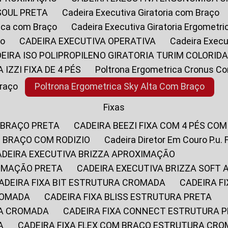
SOUL PRETA
Cadeira Executiva Giratoria com Braço
rica com Braço
Cadeira Executiva Giratoria Ergometr
ço
CADEIRA EXECUTIVA OPERATIVA
Cadeira Execu
DEIRA ISO POLIPROPILENO GIRATORIA TURIM COLORID
A IZZI FIXA DE 4 PÉS
Poltrona Ergometrica Cronus C
Braço
Poltrona Ergometrica Sky Alta Com Braço
Fixas
 BRAÇO PRETA
CADEIRA BEEZI FIXA COM 4 PÉS CO
OM BRAÇO COM RODIZIO
Cadeira Diretor Em Couro P.u. 
CADEIRA EXECUTIVA BRIZZA APROXIMAÇÃO
XIMAÇÃO PRETA
CADEIRA EXECUTIVA BRIZZA SOFT
CADEIRA FIXA BIT ESTRUTURA CROMADA
CADEIRA 
CROMADA
CADEIRA FIXA BLISS ESTRUTURA PRETA
RA CROMADA
CADEIRA FIXA CONNECT ESTRUTURA 
A
CADEIRA FIXA FLEX COM BRAÇO ESTRUTURA CR