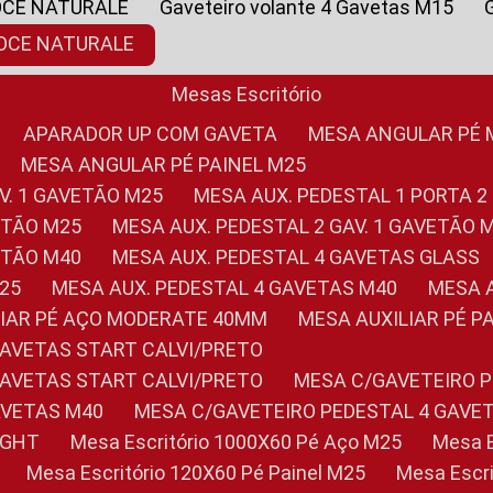
OCE NATURALE
Gaveteiro volante 4 Gavetas M15
NOCE NATURALE
Mesas Escritório
APARADOR UP COM GAVETA
MESA ANGULAR PÉ
MESA ANGULAR PÉ PAINEL M25
AV. 1 GAVETÃO M25
MESA AUX. PEDESTAL 1 PORTA 2
VETÃO M25
MESA AUX. PEDESTAL 2 GAV. 1 GAVETÃO 
VETÃO M40
MESA AUX. PEDESTAL 4 GAVETAS GLASS
M25
MESA AUX. PEDESTAL 4 GAVETAS M40
MESA
ILIAR PÉ AÇO MODERATE 40MM
MESA AUXILIAR PÉ 
GAVETAS START CALVI/PRETO
GAVETAS START CALVI/PRETO
MESA C/GAVETEIRO 
AVETAS M40
MESA C/GAVETEIRO PEDESTAL 4 GAVE
LIGHT
Mesa Escritório 1000X60 Pé Aço M25
Mesa
Mesa Escritório 120X60 Pé Painel M25
Mesa Esc