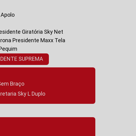
a Apolo
residente Giratória Sky Net
ltrona Presidente Maxx Tela
 Pequim
SIDENTE SUPREMA
a Sem Braço
cretaria Sky L Duplo