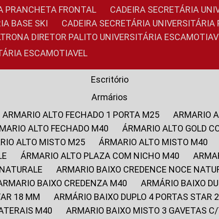
RIA PRANCHETA FRONTAL
CADEIRA SECRETÁRIA UNI
IA BASE SKI
CADEIRA SECRETÁRIA UNIVERSITÁRI
OLTRONA DIRETOR PALITO UNIVERSITÁRIA ESCAMOTIAV
ITÁRIA ESCAMOTIAVEL
Escritório
Armários
ARMARIO ALTO FECHADO 1 PORTA M25
ARMARIO 
RMARIO ALTO FECHADO M40
ÁRMARIO ALTO GOLD C
ARIO ALTO MISTO M25
ÁRMARIO ALTO MISTO M40
LE
ÁRMARIO ALTO PLAZA COM NICHO M40
ARMA
 NATURALE
ARMARIO BAIXO CREDENCE NOCE NATU
ARMARIO BAIXO CREDENZA M40
ARMÁRIO BAIXO D
TAR 18 MM
ARMÁRIO BAIXO DUPLO 4 PORTAS STAR
LATERAIS M40
ARMARIO BAIXO MISTO 3 GAVETAS 