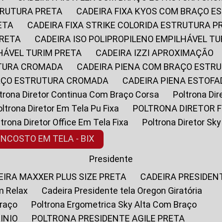
STRUTURA PRETA
CADEIRA FIXA KYOS COM BRAÇO 
ETA
CADEIRA FIXA STRIKE COLORIDA ESTRUTURA P
PRETA
CADEIRA ISO POLIPROPILENO EMPILHÁVEL T
LHÁVEL TURIM PRETA
CADEIRA IZZI APROXIMAÇÃO
UTURA CROMADA
CADEIRA PIENA COM BRAÇO ESTR
RAÇO ESTRUTURA CROMADA
CADEIRA PIENA ESTO
oltrona Diretor Continua Com Braço Corsa
Poltrona D
Poltrona Diretor Em Tela Pu Fixa
POLTRONA DIRETOR F
oltrona Diretor Office Em Tela Fixa
Poltrona Diretor S
ENCOSTO EM TELA - BIX
Presidente
DEIRA MAXXER PLUS SIZE PRETA
CADEIRA PRESIDEN
m Relax
Cadeira Presidente tela Oregon Giratória
Braço
Poltrona Ergometrica Sky Alta Com Braço
INIO
POLTRONA PRESIDENTE AGILE PRETA