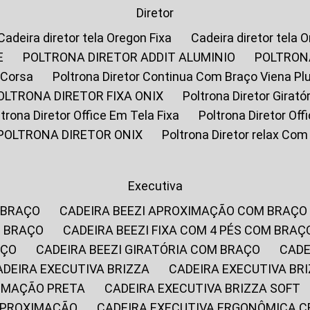
Diretor
Cadeira diretor tela Oregon Fixa
Cadeira diretor tela 
E
POLTRONA DIRETOR ADDIT ALUMINIO
POLTRON
 Corsa
Poltrona Diretor Continua Com Braço Viena Pl
POLTRONA DIRETOR FIXA ONIX
Poltrona Diretor Gira
oltrona Diretor Office Em Tela Fixa
Poltrona Diretor Of
POLTRONA DIRETOR ONIX
Poltrona Diretor relax Co
Executiva
 BRAÇO
CADEIRA BEEZI APROXIMAÇÃO COM BRAÇO
M BRAÇO
CADEIRA BEEZI FIXA COM 4 PÉS COM BRAÇ
AÇO
CADEIRA BEEZI GIRATÓRIA COM BRAÇO
CAD
CADEIRA EXECUTIVA BRIZZA
CADEIRA EXECUTIVA B
XIMAÇÃO PRETA
CADEIRA EXECUTIVA BRIZZA SOFT
 APROXIMAÇÃO
CADEIRA EXECUTIVA ERGONÔMICA 