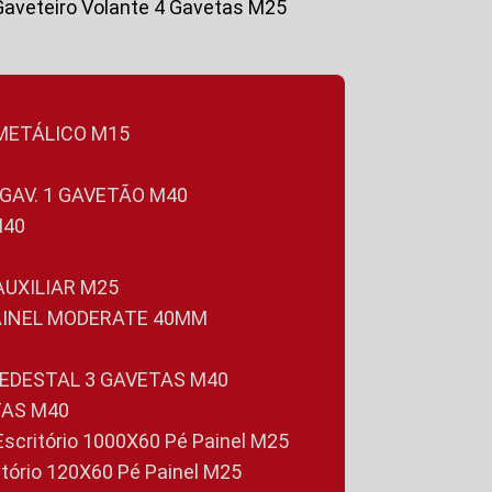
Gaveteiro Volante 4 Gavetas M25
 METÁLICO M15
 GAV. 1 GAVETÃO M40
M40
 AUXILIAR M25
PAINEL MODERATE 40MM
PEDESTAL 3 GAVETAS M40
TAS M40
 Escritório 1000X60 Pé Painel M25
ritório 120X60 Pé Painel M25