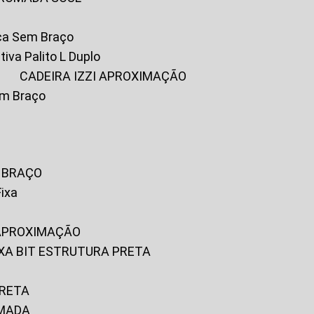
ica Sem Braço
tiva Palito L Duplo
A
CADEIRA IZZI APROXIMAÇÃO
om Braço
M BRAÇO
Fixa
 APROXIMAÇÃO
FIXA BIT ESTRUTURA PRETA
PRETA
OMADA