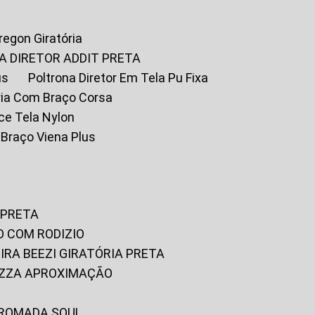
Oregon Giratória
A DIRETOR ADDIT PRETA
us
Poltrona Diretor Em Tela Pu Fixa
tória Com Braço Corsa
fice Tela Nylon
m Braço Viena Plus
 PRETA
O COM RODIZIO
EIRA BEEZI GIRATÓRIA PRETA
RIZZA APROXIMAÇÃO
CROMADA SOUL