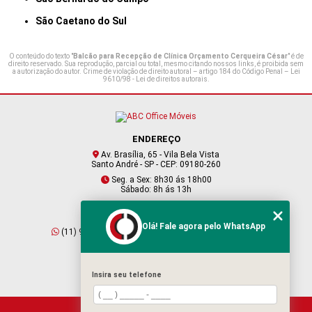
São Caetano do Sul
O conteúdo do texto "
Balcão para Recepção de Clínica Orçamento Cerqueira César
" é de
direito reservado. Sua reprodução, parcial ou total, mesmo citando nossos links, é proibida sem
a autorização do autor. Crime de violação de direito autoral – artigo 184 do Código Penal –
Lei
9610/98 - Lei de direitos autorais
.
ENDEREÇO
Av. Brasília, 65 - Vila Bela Vista
Santo André - SP - CEP: 09180-260
Seg. a Sex: 8h30 ás 18h00
Sábado: 8h ás 13h
CONTATO
Olá! Fale agora pelo WhatsApp
(11) 95409-2229
(11) 4901-6045
vendas@abcofficemoveis.com.br
Insira seu telefone