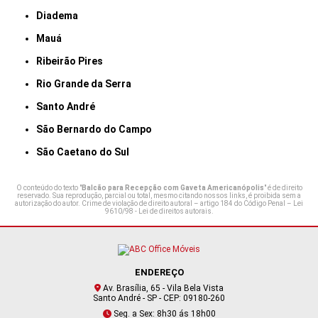
Diadema
Mauá
Ribeirão Pires
Rio Grande da Serra
Santo André
São Bernardo do Campo
São Caetano do Sul
O conteúdo do texto "
Balcão para Recepção com Gaveta Americanópolis
" é de direito
reservado. Sua reprodução, parcial ou total, mesmo citando nossos links, é proibida sem a
autorização do autor. Crime de violação de direito autoral – artigo 184 do Código Penal –
Lei
9610/98 - Lei de direitos autorais
.
ENDEREÇO
Av. Brasília, 65 - Vila Bela Vista
Santo André - SP - CEP: 09180-260
Seg. a Sex: 8h30 ás 18h00