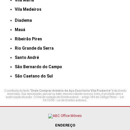
Vila Maria
Vila Medeiros
Diadema
Mauá
Ribeirão Pires
Rio Grande da Serra
Santo André
São Bernardo do Campo
São Caetano do Sul
O conteúdo do texto "
Onde Comprar Armário de Aço Escritório Vila Prudente
" é de direito
reservado. Sua reprodução, parcial ou total, mesmo citando nossos links, é proibida sem a
autorização do autor. Crime de violação de direito autoral – artigo 184 do Código Penal –
Lei
9610/98 - Lei de direitos autorais
.
ENDEREÇO