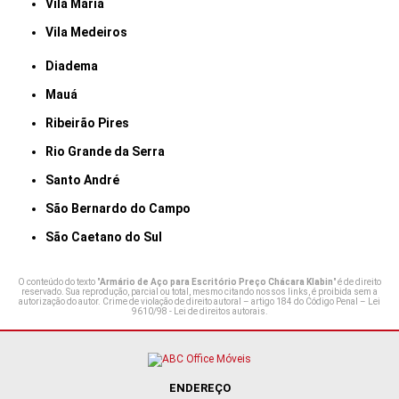
Vila Maria
Vila Medeiros
Diadema
Mauá
Ribeirão Pires
Rio Grande da Serra
Santo André
São Bernardo do Campo
São Caetano do Sul
O conteúdo do texto "
Armário de Aço para Escritório Preço Chácara Klabin
" é de direito
reservado. Sua reprodução, parcial ou total, mesmo citando nossos links, é proibida sem a
autorização do autor. Crime de violação de direito autoral – artigo 184 do Código Penal –
Lei
9610/98 - Lei de direitos autorais
.
ENDEREÇO