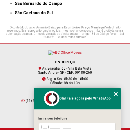
São Bernardo do Campo
São Caetano do Sul
O conteúdo do texto "
Armário Baixo para Escritórios Preço Mandaqui
" é de direito
reservado. Sua reprodução, parcial ou total, mesmo citando nossos links, é proibida sem a
autorização do autor. Crime de violação de direito autoral – artigo 184 do Código Penal –
Lei
9610/98 - Lei de direitos autorais
.
ENDEREÇO
Av. Brasília, 65 - Vila Bela Vista
Santo André - SP - CEP: 09180-260
Seg. a Sex: 8h30 ás 18h00
Sábado: 8h ás 13h
CONTATO
Olá! Fale agora pelo WhatsApp
(11) 95409-2229
(11) 4901-6045
vendas@abcofficemoveis.com.br
Insira seu telefone