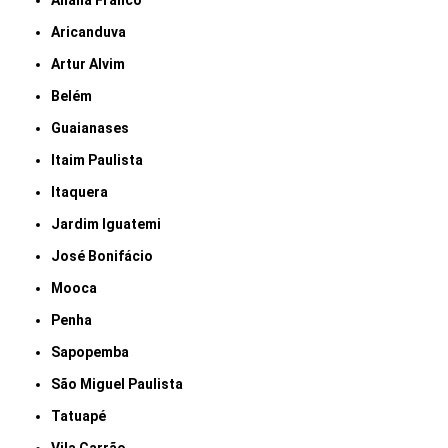
Anália Franco
Aricanduva
Artur Alvim
Belém
Guaianases
Itaim Paulista
Itaquera
Jardim Iguatemi
José Bonifácio
Mooca
Penha
Sapopemba
São Miguel Paulista
Tatuapé