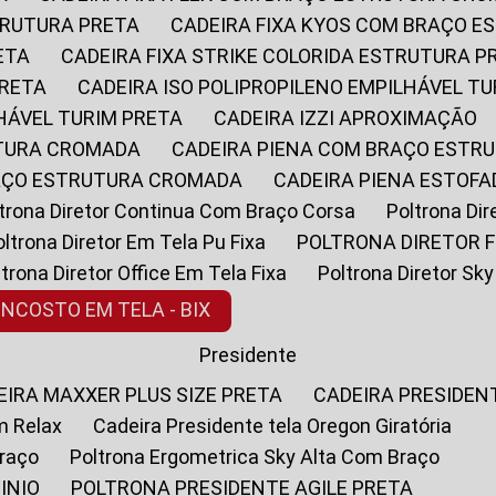
STRUTURA PRETA
CADEIRA FIXA KYOS COM BRAÇO 
ETA
CADEIRA FIXA STRIKE COLORIDA ESTRUTURA P
PRETA
CADEIRA ISO POLIPROPILENO EMPILHÁVEL T
LHÁVEL TURIM PRETA
CADEIRA IZZI APROXIMAÇÃO
UTURA CROMADA
CADEIRA PIENA COM BRAÇO ESTR
RAÇO ESTRUTURA CROMADA
CADEIRA PIENA ESTO
oltrona Diretor Continua Com Braço Corsa
Poltrona D
Poltrona Diretor Em Tela Pu Fixa
POLTRONA DIRETOR F
oltrona Diretor Office Em Tela Fixa
Poltrona Diretor S
ENCOSTO EM TELA - BIX
Presidente
DEIRA MAXXER PLUS SIZE PRETA
CADEIRA PRESIDEN
m Relax
Cadeira Presidente tela Oregon Giratória
Braço
Poltrona Ergometrica Sky Alta Com Braço
INIO
POLTRONA PRESIDENTE AGILE PRETA