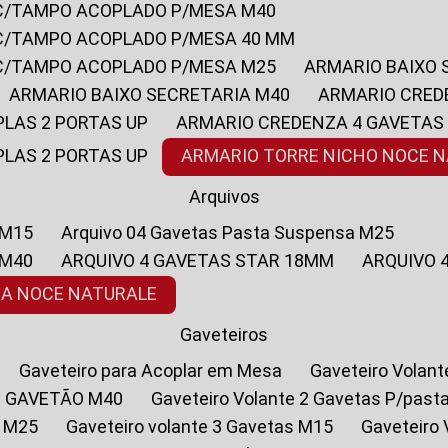
 C/TAMPO ACOPLADO P/MESA M40
 C/TAMPO ACOPLADO P/MESA 40 MM
 C/TAMPO ACOPLADO P/MESA M25
ARMARIO BAIXO
ARMARIO BAIXO SECRETARIA M40
ARMARIO CRED
PLAS 2 PORTAS UP
ARMARIO CREDENZA 4 GAVETAS
PLAS 2 PORTAS UP
ARMARIO TORRE NICHO NOCE 
Arquivos
 M15
Arquivo 04 Gavetas Pasta Suspensa M25
 M40
ARQUIVO 4 GAVETAS STAR 18MM
ARQUIVO
SA NOCE NATURALE
Gaveteiros
Gaveteiro para Acoplar em Mesa
Gaveteiro Volan
1 GAVETÃO M40
Gaveteiro Volante 2 Gavetas P/past
a M25
Gaveteiro volante 3 Gavetas M15
Gaveteir