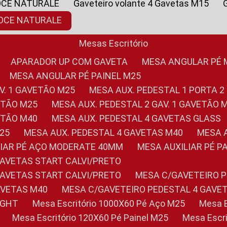
OCE NATURALE
Gaveteiro volante 4 Gavetas M15
NOCE NATURALE
Mesas Escritório
APARADOR UP COM GAVETA
MESA ANGULAR PÉ
MESA ANGULAR PÉ PAINEL M25
AV. 1 GAVETÃO M25
MESA AUX. PEDESTAL 1 PORTA 2
VETÃO M25
MESA AUX. PEDESTAL 2 GAV. 1 GAVETÃO 
VETÃO M40
MESA AUX. PEDESTAL 4 GAVETAS GLASS
M25
MESA AUX. PEDESTAL 4 GAVETAS M40
MESA
ILIAR PÉ AÇO MODERATE 40MM
MESA AUXILIAR PÉ 
GAVETAS START CALVI/PRETO
GAVETAS START CALVI/PRETO
MESA C/GAVETEIRO 
AVETAS M40
MESA C/GAVETEIRO PEDESTAL 4 GAVE
LIGHT
Mesa Escritório 1000X60 Pé Aço M25
Mesa
Mesa Escritório 120X60 Pé Painel M25
Mesa Esc