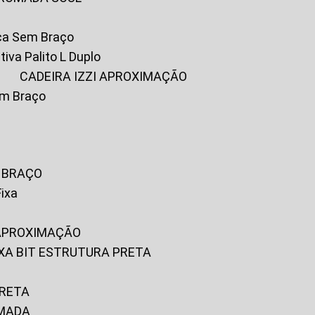
ica Sem Braço
tiva Palito L Duplo
A
CADEIRA IZZI APROXIMAÇÃO
om Braço
M BRAÇO
Fixa
 APROXIMAÇÃO
FIXA BIT ESTRUTURA PRETA
PRETA
OMADA