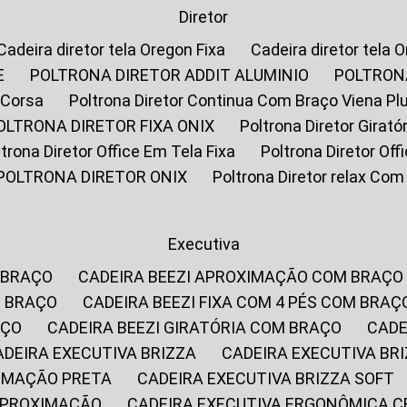
Diretor
Cadeira diretor tela Oregon Fixa
Cadeira diretor tela 
E
POLTRONA DIRETOR ADDIT ALUMINIO
POLTRON
 Corsa
Poltrona Diretor Continua Com Braço Viena Pl
POLTRONA DIRETOR FIXA ONIX
Poltrona Diretor Gira
oltrona Diretor Office Em Tela Fixa
Poltrona Diretor Of
POLTRONA DIRETOR ONIX
Poltrona Diretor relax Co
Executiva
 BRAÇO
CADEIRA BEEZI APROXIMAÇÃO COM BRAÇO
M BRAÇO
CADEIRA BEEZI FIXA COM 4 PÉS COM BRAÇ
AÇO
CADEIRA BEEZI GIRATÓRIA COM BRAÇO
CAD
CADEIRA EXECUTIVA BRIZZA
CADEIRA EXECUTIVA B
XIMAÇÃO PRETA
CADEIRA EXECUTIVA BRIZZA SOFT
 APROXIMAÇÃO
CADEIRA EXECUTIVA ERGONÔMICA 