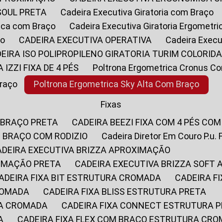
SOUL PRETA
Cadeira Executiva Giratoria com Braço
rica com Braço
Cadeira Executiva Giratoria Ergometr
ço
CADEIRA EXECUTIVA OPERATIVA
Cadeira Execu
DEIRA ISO POLIPROPILENO GIRATORIA TURIM COLORID
A IZZI FIXA DE 4 PÉS
Poltrona Ergometrica Cronus C
Braço
Poltrona Ergometrica Sky Alta Com Braço
Fixas
 BRAÇO PRETA
CADEIRA BEEZI FIXA COM 4 PÉS CO
OM BRAÇO COM RODIZIO
Cadeira Diretor Em Couro P.u. 
CADEIRA EXECUTIVA BRIZZA APROXIMAÇÃO
XIMAÇÃO PRETA
CADEIRA EXECUTIVA BRIZZA SOFT
CADEIRA FIXA BIT ESTRUTURA CROMADA
CADEIRA 
CROMADA
CADEIRA FIXA BLISS ESTRUTURA PRETA
RA CROMADA
CADEIRA FIXA CONNECT ESTRUTURA 
A
CADEIRA FIXA FLEX COM BRAÇO ESTRUTURA CR