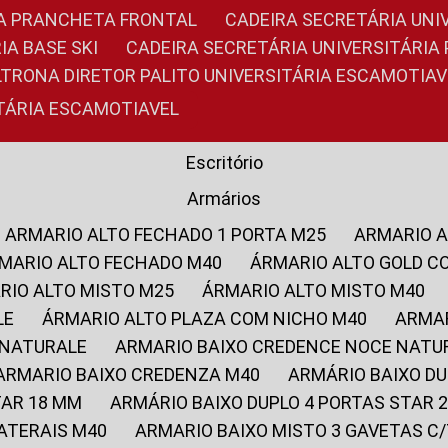
RIA PRANCHETA FRONTAL
CADEIRA SECRETÁRIA UNI
IA BASE SKI
CADEIRA SECRETÁRIA UNIVERSITÁRI
OLTRONA DIRETOR PALITO UNIVERSITÁRIA ESCAMOTIAV
ITÁRIA ESCAMOTIAVEL
Escritório
Armários
ARMARIO ALTO FECHADO 1 PORTA M25
ARMARIO 
RMARIO ALTO FECHADO M40
ÁRMARIO ALTO GOLD C
ARIO ALTO MISTO M25
ÁRMARIO ALTO MISTO M40
LE
ÁRMARIO ALTO PLAZA COM NICHO M40
ARMA
 NATURALE
ARMARIO BAIXO CREDENCE NOCE NATU
ARMARIO BAIXO CREDENZA M40
ARMÁRIO BAIXO D
TAR 18 MM
ARMÁRIO BAIXO DUPLO 4 PORTAS STAR
LATERAIS M40
ARMARIO BAIXO MISTO 3 GAVETAS 