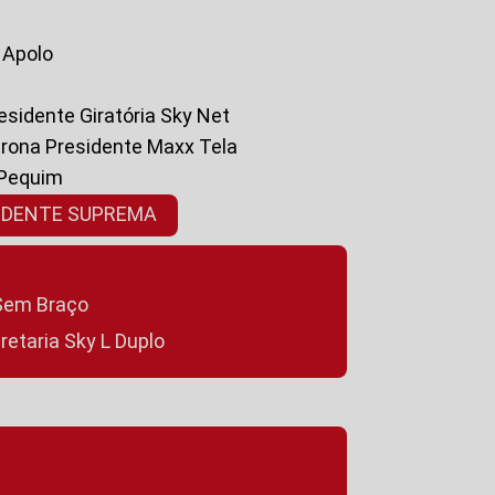
a Apolo
residente Giratória Sky Net
ltrona Presidente Maxx Tela
 Pequim
SIDENTE SUPREMA
a Sem Braço
cretaria Sky L Duplo