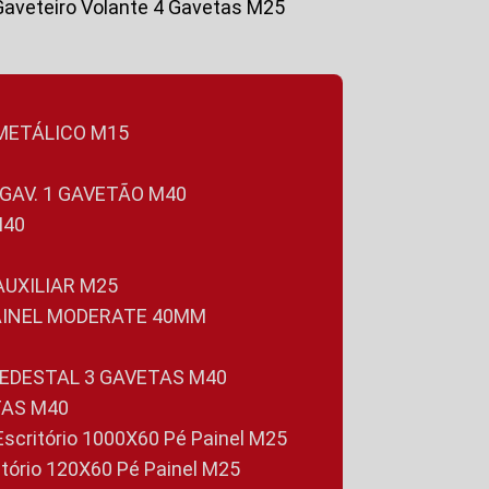
Gaveteiro Volante 4 Gavetas M25
 METÁLICO M15
 GAV. 1 GAVETÃO M40
M40
 AUXILIAR M25
PAINEL MODERATE 40MM
PEDESTAL 3 GAVETAS M40
TAS M40
 Escritório 1000X60 Pé Painel M25
ritório 120X60 Pé Painel M25