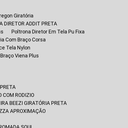
Oregon Giratória
A DIRETOR ADDIT PRETA
us
Poltrona Diretor Em Tela Pu Fixa
tória Com Braço Corsa
fice Tela Nylon
m Braço Viena Plus
 PRETA
O COM RODIZIO
EIRA BEEZI GIRATÓRIA PRETA
RIZZA APROXIMAÇÃO
CROMADA SOUL