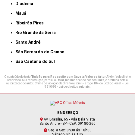
Diadema
Mauá
Ribeirão Pires
Rio Grande da Serra
Santo André
São Bernardo do Campo
São Caetano do Sul
O conteúdo do texto "
Balcão para Recepção com Gaveta Valores Artur Alvim
" é de direito
reservado. Sua reprodução, parcial ou total, mesmo citando nossos links, é proibida sem a
autorização do autor. Crime de violação de direito autoral – artigo 184 do Código Penal –
Lei
9610/98 - Lei de direitos autorais
.
ENDEREÇO
Av. Brasília, 65 - Vila Bela Vista
Santo André - SP - CEP: 09180-260
Seg. a Sex: 8h30 ás 18h00
Sábado: 8h ás 13h