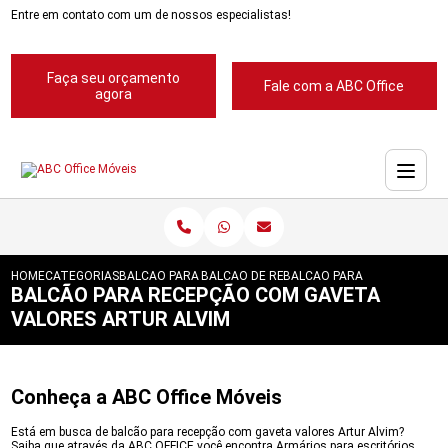
Entre em contato com um de nossos especialistas!
Faça seu orçamento
Fale com a ABC Office
agora
HOME
CATEGORIAS
BALCAO PARA RECEPCAO
BALCAO DE RECEPCAO EM L
BALCAO PARA RECEPCAO CO
BALCÃO PARA RECEPÇÃO COM GAVETA
VALORES ARTUR ALVIM
Conheça a ABC Office Móveis
Está em busca de balcão para recepção com gaveta valores Artur Alvim?
Saiba que através da ABC OFFICE você encontra Armários para escritórios,