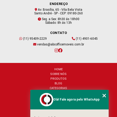
ENDEREÇO
Av. Brasília, 65 - Vila Bela Vista
Santo André - SP - CEP: 09180-260
Seg. a Sex: 8h30 ás 18h00
Sábado: 8h ás 13h
CONTATO
(11) 95409-2229
(11) 4901-6045
vendas@abcofficemoveis.com.br
HOME
SOBRE NÓS
PRODUTOS
BLOG
CATEGORIAS
CONTATO
MAPA DO SITE
Olá! Fale agora pelo WhatsApp
Copyright © ABC Office Móveis . (Lei 9610 de 19/02/1998)
HTML
CSS