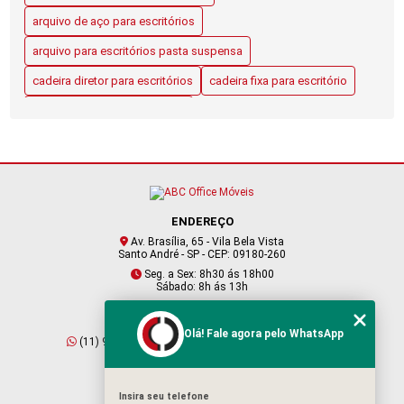
arquivo de aço para escritórios
DESCUBRA OS BENEFÍCIOS DO ARAMÁRIO BAIXO NATURAL
arquivo para escritórios pasta suspensa
GUIA COMPLETO PARA ESCOLHER CADEIRAS DE ESCRITÓRIO
cadeira diretor para escritórios
cadeira fixa para escritório
EM SANTO ANDRÉ
cadeiras para escritórios abc
LONGARINA PARA RECEPÇÃO EM SANTO ANDRÉ: COMO
cadeiras para escritórios santo andré
ESCOLHER A OPÇÃO IDEAL
longarina para recepção santo andré
MESA DE REFEITÓRIO ESCOLAR: GUIA COMPLETO PARA
ESCOLHER A IDEAL
mesa de refeitório escolar
mesas para escritórios
ENDEREÇO
mesas para refeitórios
móveis com gaveta para recepção
MESAS PARA ESCRITÓRIOS: GUIA COMPLETO PARA
Av. Brasília, 65 - Vila Bela Vista
ESCOLHER A IDEAL
Santo André - SP - CEP: 09180-260
móveis de aço
móveis de aço escritórios
Seg. a Sex: 8h30 ás 18h00
Sábado: 8h ás 13h
móveis de aço para escritórios
móveis em aço para escritório
MESAS PARA REFEITÓRIOS: GUIA COMPLETO DE ESCOLHA E
ESTILO
sofá para recepção de escritório
CONTATO
Olá! Fale agora pelo WhatsApp
(11) 95409-2229
(11) 4901-6045
MÓVEIS COM GAVETA PARA RECEPÇÃO: DICAS ESSENCIAIS
PARA ESCOLHER
vendas@abcofficemoveis.com.br
Insira seu telefone
MÓVEIS DE AÇO PARA ESCRITÓRIOS: 5 VANTAGENS QUE